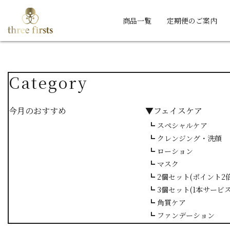
商品一覧
定期便のご案内
Category
今月のおすすめ
▼フェイスケア
┗ スペシャルケア
┗ クレンジング・洗顔
┗ ローション
┗ マスク
┗ 2個セット(ポイント2倍
┗ 3個セット(1本サービス
┗ 角質ケア
┗ ファンデーション