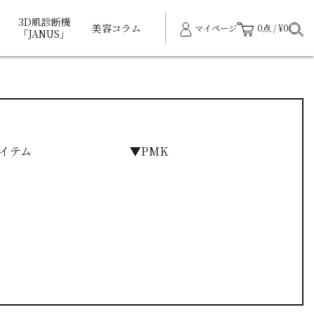
3D肌診断機
美容コラム
マイページ
0点 / ¥0
「JANUS」
イテム
▼PMK