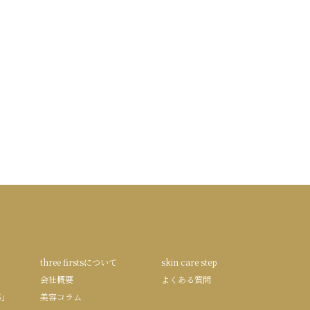
three firstsについて
skin care step
会社概要
よくある質問
S」
美容コラム