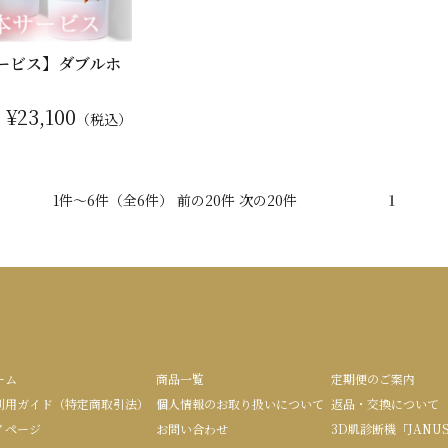
サービス】ダブルホ
¥23,100
：
（税込）
1件～6件（全6件） 前の20件 次の20件
1
ーム
商品一覧
定期便のご案内
利用ガイド（特定商取引法）
個人情報のお取り扱いについて
返品・交換について
イページ
お問い合わせ
3D肌診断機「JANU