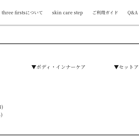
three firstsについて
skin care step
ご利用ガイド
Q&A
▼ボディ・インナーケア
▼セットア
)
)