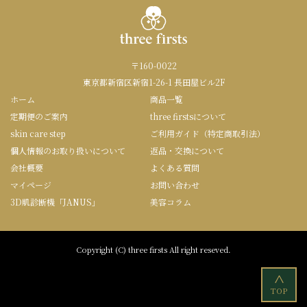
〒160-0022
東京都新宿区新宿1-26-1 長田屋ビル2F
ホーム
商品一覧
定期便のご案内
three firstsについて
skin care step
ご利用ガイド（特定商取引法）
個人情報のお取り扱いについて
返品・交換について
会社概要
よくある質問
マイページ
お問い合わせ
3D肌診断機「JANUS」
美容コラム
Copyright (C) three firsts All right reseved.
<
TOP