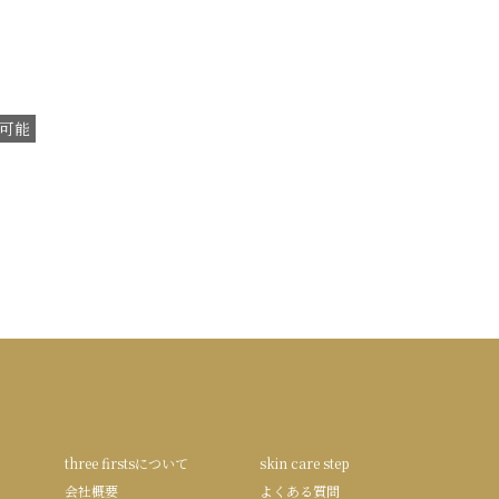
可能
three firstsについて
skin care step
会社概要
よくある質問