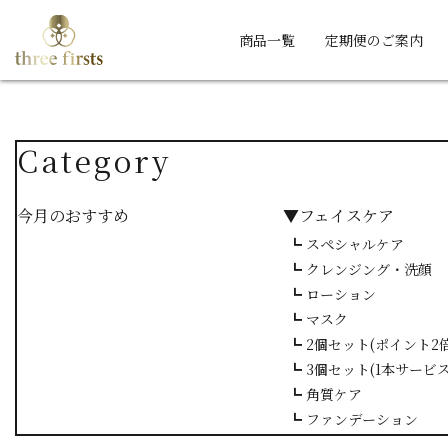
商品一覧
定期便のご案内
Category
今月のおすすめ
▼フェイスケア
┗ スペシャルケア
┗ クレンジング・洗顔
┗ ローション
┗ マスク
┗ 2個セット(ポイント2倍
┗ 3個セット(1本サービス
┗ 角質ケア
┗ ファンデーション