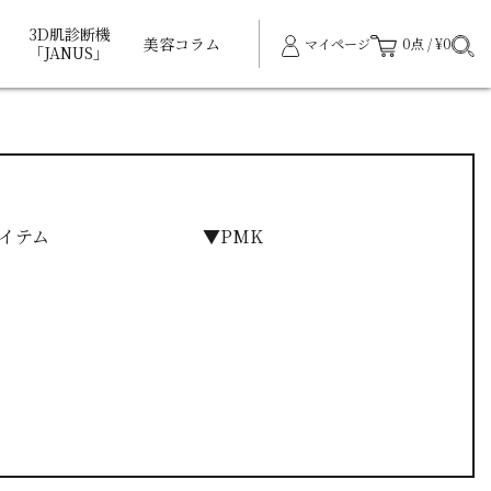
3D肌診断機
美容コラム
マイページ
0点 / ¥0
「JANUS」
イテム
▼PMK