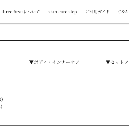
three firstsについて
skin care step
ご利用ガイド
Q&A
▼ボディ・インナーケア
▼セットア
)
)