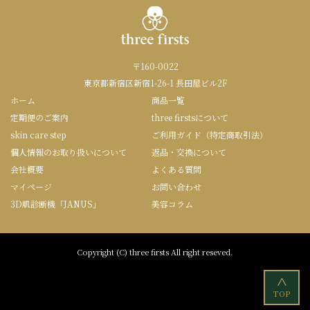
〒160-0022
東京都新宿区新宿1-26-1 長田屋ビル2F
ホーム
商品一覧
定期便のご案内
three firstsについて
skin care step
ご利用ガイド（特定商取引法）
個人情報のお取り扱いについて
返品・交換について
会社概要
よくある質問
マイページ
お問い合わせ
3D肌診断機「JANUS」
美容コラム
Copyright (C) three firsts All right reseved.
<
TOP