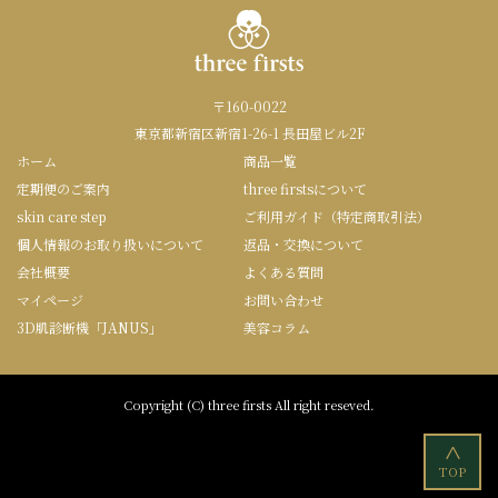
〒160-0022
東京都新宿区新宿1-26-1 長田屋ビル2F
ホーム
商品一覧
定期便のご案内
three firstsについて
skin care step
ご利用ガイド（特定商取引法）
個人情報のお取り扱いについて
返品・交換について
会社概要
よくある質問
マイページ
お問い合わせ
3D肌診断機「JANUS」
美容コラム
Copyright (C) three firsts All right reseved.
<
TOP