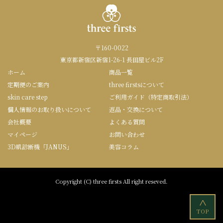
〒160-0022
東京都新宿区新宿1-26-1 長田屋ビル2F
ホーム
商品一覧
定期便のご案内
three firstsについて
skin care step
ご利用ガイド（特定商取引法）
個人情報のお取り扱いについて
返品・交換について
会社概要
よくある質問
マイページ
お問い合わせ
3D肌診断機「JANUS」
美容コラム
Copyright (C) three firsts All right reseved.
<
TOP