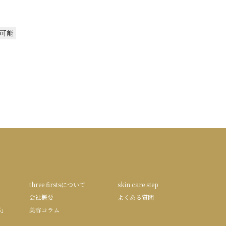
可能
three firstsについて
skin care step
会社概要
よくある質問
S」
美容コラム