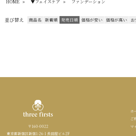
HOME
»
▼フェイスケア
»
ファンデーション
並び替え
商品名
新着順
発売日順
価格が安い
価格が高い
お
ホ
ご
〒160-0022
マ
東京都新宿区新宿1-26-1 長田屋ビル2F