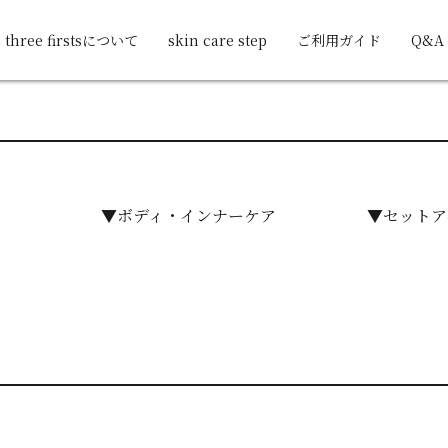
three firstsについて
skin care step
ご利用ガイド
Q&A
▼ボディ・インナーケア
▼セットア