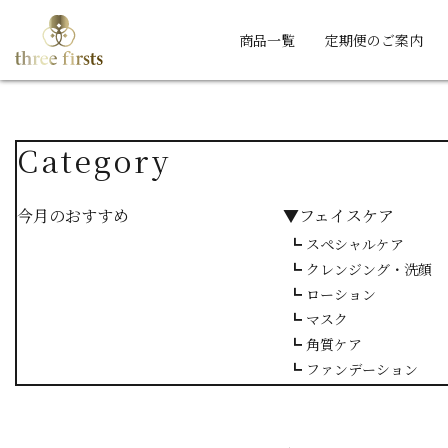
商品一覧
定期便のご案内
Category
今月のおすすめ
▼フェイスケア
┗ スペシャルケア
┗ クレンジング・洗顔
┗ ローション
┗ マスク
┗ 角質ケア
┗ ファンデーション