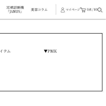
3D肌診断機
美容コラム
マイページ
0点 / ¥0
「JANUS」
イテム
▼PMK