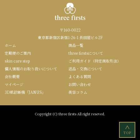
〒160-0022
東京都新宿区新宿1-26-1 長田屋ビル2F
ホーム
商品一覧
定期便のご案内
three firstsについて
skin care step
ご利用ガイド（特定商取引法）
個人情報のお取り扱いについて
返品・交換について
会社概要
よくある質問
マイページ
お問い合わせ
3D肌診断機「JANUS」
美容コラム
Copyright (C) three firsts All right reseved.
<
TOP