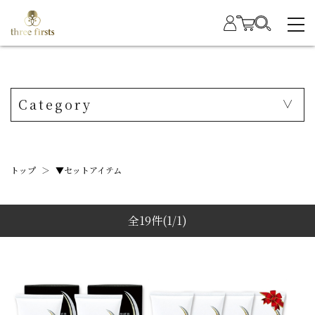
Category
トップ
＞
▼セットアイテム
全19件
(1/1)