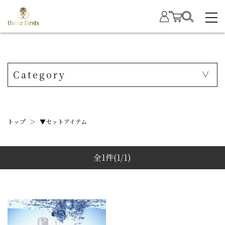
Category
トップ
＞
▼セットアイテム
全1件
(1/1)