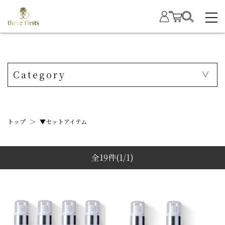
Category
トップ
＞
▼セットアイテム
全19件
(1/1)