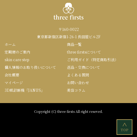
〒160-0022
東京都新宿区新宿1-26-1 長田屋ビル2F
ホーム
商品一覧
定期便のご案内
three firstsについて
skin care step
ご利用ガイド（特定商取引法）
個人情報のお取り扱いについて
返品・交換について
会社概要
よくある質問
マイページ
お問い合わせ
3D肌診断機「JANUS」
美容コラム
Copyright (C) three firsts All right reseved.
<
TOP