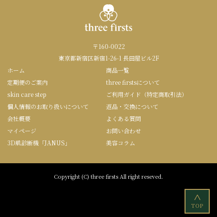
〒160-0022
東京都新宿区新宿1-26-1 長田屋ビル2F
ホーム
商品一覧
定期便のご案内
three firstsについて
skin care step
ご利用ガイド（特定商取引法）
個人情報のお取り扱いについて
返品・交換について
会社概要
よくある質問
マイページ
お問い合わせ
3D肌診断機「JANUS」
美容コラム
Copyright (C) three firsts All right reseved.
<
TOP