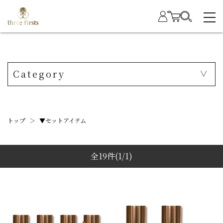
Category
トップ
＞
▼セットアイテム
全19件
(1/1)