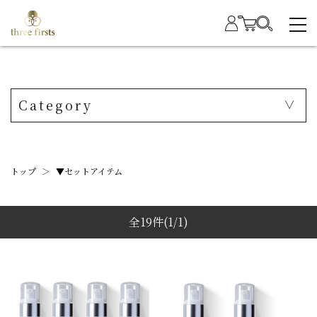
Category
トップ
＞
▼セットアイテム
全19件
(1/1)