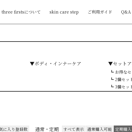
three firstsについて
skin care step
ご利用ガイド
Q&A
▼ボディ・インナーケア
▼セットア
┗ お得な
┗ 2個セッ
┗ 3個セッ
通常・定期
気に入り登録数
すべて表示
通常購入可能
定期購入