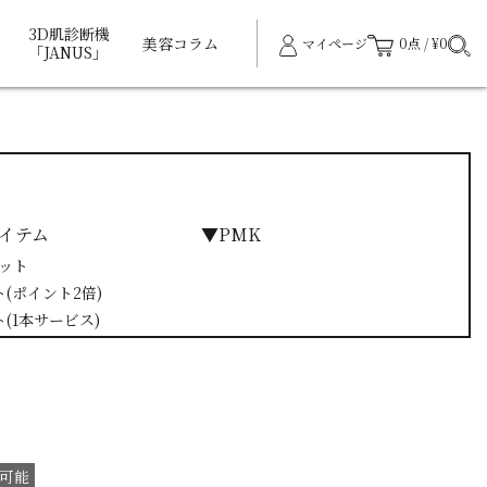
3D肌診断機
美容コラム
マイページ
0点 / ¥0
「JANUS」
イテム
▼PMK
セット
ト(ポイント2倍)
ト(1本サービス)
可能