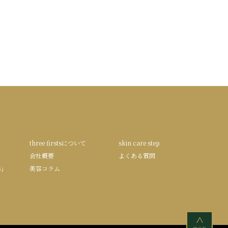
three firstsについて
skin care step
会社概要
よくある質問
S」
美容コラム
<