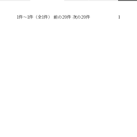
1件～1件（全1件） 前の20件 次の20件
1