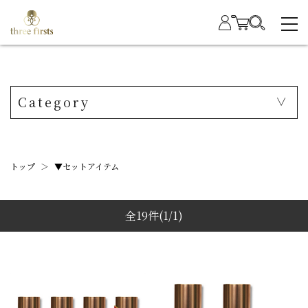
Category
トップ
＞
▼セットアイテム
全19件
(1/1)