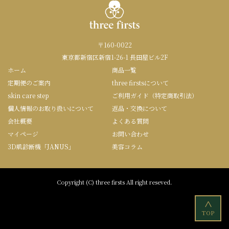
〒160-0022
東京都新宿区新宿1-26-1 長田屋ビル2F
ホーム
商品一覧
定期便のご案内
three firstsについて
skin care step
ご利用ガイド（特定商取引法）
個人情報のお取り扱いについて
返品・交換について
会社概要
よくある質問
マイページ
お問い合わせ
3D肌診断機「JANUS」
美容コラム
Copyright (C) three firsts All right reseved.
<
TOP