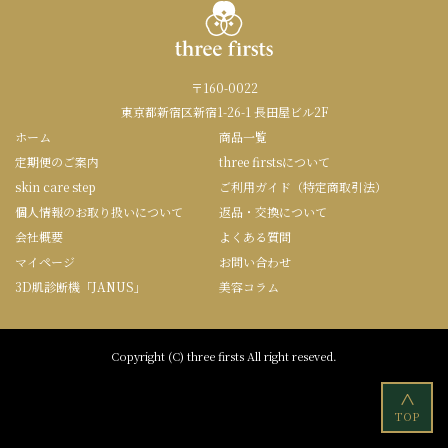
〒160-0022
東京都新宿区新宿1-26-1 長田屋ビル2F
ホーム
商品一覧
定期便のご案内
three firstsについて
skin care step
ご利用ガイド（特定商取引法）
個人情報のお取り扱いについて
返品・交換について
会社概要
よくある質問
マイページ
お問い合わせ
3D肌診断機「JANUS」
美容コラム
Copyright (C) three firsts All right reseved.
<
TOP