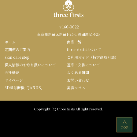
〒160-0022
東京都新宿区新宿1-26-1 長田屋ビル2F
ホーム
商品一覧
定期便のご案内
three firstsについて
skin care step
ご利用ガイド（特定商取引法）
個人情報のお取り扱いについて
返品・交換について
会社概要
よくある質問
マイページ
お問い合わせ
3D肌診断機「JANUS」
美容コラム
Copyright (C) three firsts All right reseved.
<
TOP