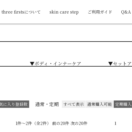
three firstsについて
skin care step
ご利用ガイド
Q&A
▼ボディ・インナーケア
▼セットア
通常・定期
気に入り登録数
すべて表示
通常購入可能
定期購入
1件～2件（全2件） 前の20件 次の20件
1