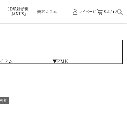
3D肌診断機
美容コラム
マイページ
0点 / ¥0
「JANUS」
イテム
▼PMK
可能