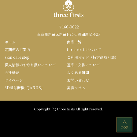
〒160-0022
東京都新宿区新宿1-26-1 長田屋ビル2F
ホーム
商品一覧
定期便のご案内
three firstsについて
skin care step
ご利用ガイド（特定商取引法）
個人情報のお取り扱いについて
返品・交換について
会社概要
よくある質問
マイページ
お問い合わせ
3D肌診断機「JANUS」
美容コラム
Copyright (C) three firsts All right reseved.
<
TOP