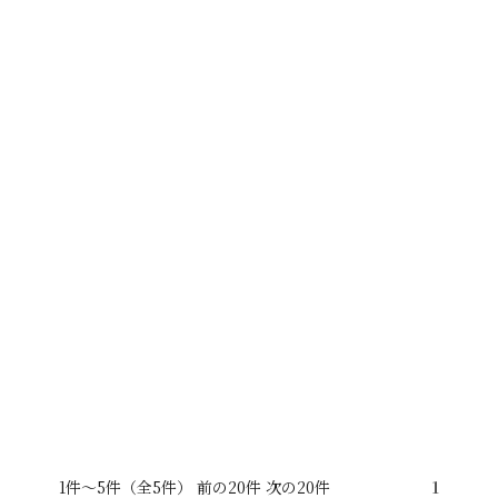
1件～5件（全5件） 前の20件 次の20件
1