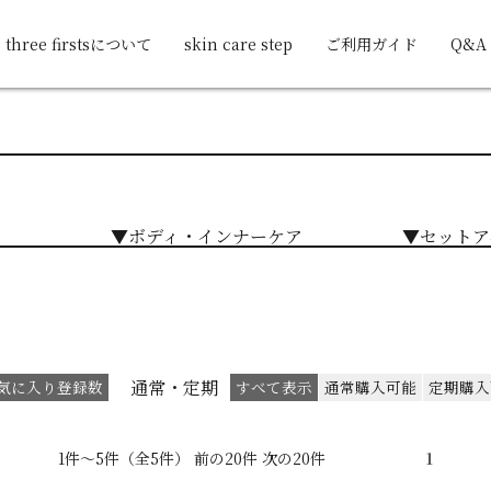
three firstsについて
skin care step
ご利用ガイド
Q&A
▼ボディ・インナーケア
▼セットア
通常・定期
気に入り登録数
すべて表示
通常購入可能
定期購入
1件～5件（全5件） 前の20件 次の20件
1