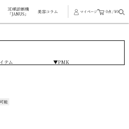
3D肌診断機
美容コラム
マイページ
0点 / ¥0
「JANUS」
イテム
▼PMK
可能