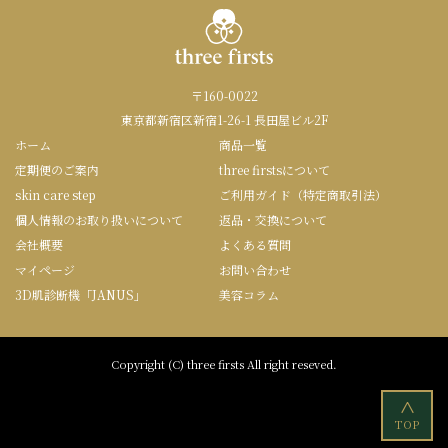
〒160-0022
東京都新宿区新宿1-26-1 長田屋ビル2F
ホーム
商品一覧
定期便のご案内
three firstsについて
skin care step
ご利用ガイド（特定商取引法）
個人情報のお取り扱いについて
返品・交換について
会社概要
よくある質問
マイページ
お問い合わせ
3D肌診断機「JANUS」
美容コラム
Copyright (C) three firsts All right reseved.
<
TOP