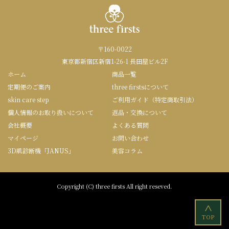
〒160-0022
東京都新宿区新宿1-26-1 長田屋ビル2F
ホーム
商品一覧
定期便のご案内
three firstsについて
skin care step
ご利用ガイド（特定商取引法）
個人情報のお取り扱いについて
返品・交換について
会社概要
よくある質問
マイページ
お問い合わせ
3D肌診断機「JANUS」
美容コラム
Copyright (C) three firsts All right reseved.
<
TOP