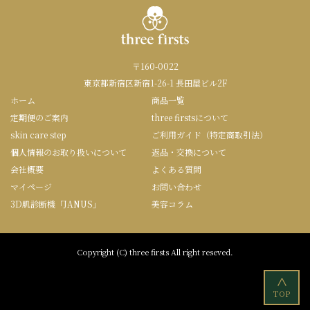
〒160-0022
東京都新宿区新宿1-26-1 長田屋ビル2F
ホーム
商品一覧
定期便のご案内
three firstsについて
skin care step
ご利用ガイド（特定商取引法）
個人情報のお取り扱いについて
返品・交換について
会社概要
よくある質問
マイページ
お問い合わせ
3D肌診断機「JANUS」
美容コラム
Copyright (C) three firsts All right reseved.
<
TOP