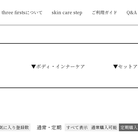
three firstsについて
skin care step
ご利用ガイド
Q&A
▼ボディ・インナーケア
▼セットア
通常・定期
気に入り登録数
すべて表示
通常購入可能
定期購入