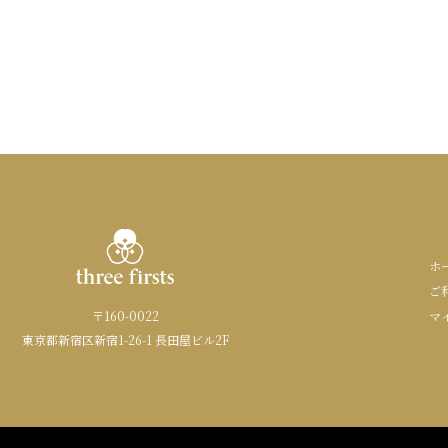
ホ
ご
〒160-0022
マ
東京都新宿区新宿1-26-1 長田屋ビル2F