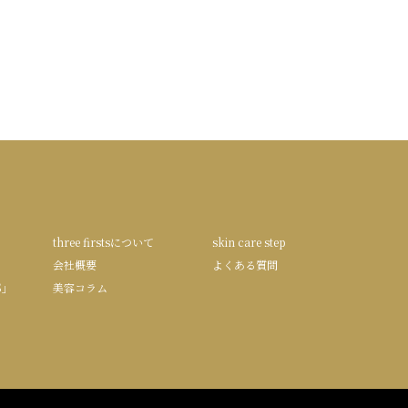
three firstsについて
skin care step
会社概要
よくある質問
S」
美容コラム