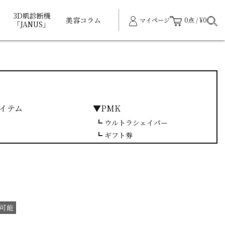
3D肌診断機
美容コラム
マイページ
0点 / ¥0
「JANUS」
イテム
▼PMK
┗ ウルトラシェイパー
┗ ギフト券
可能