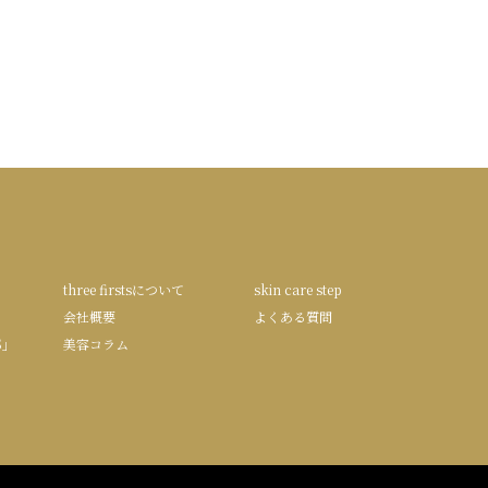
three firstsについて
skin care step
会社概要
よくある質問
S」
美容コラム