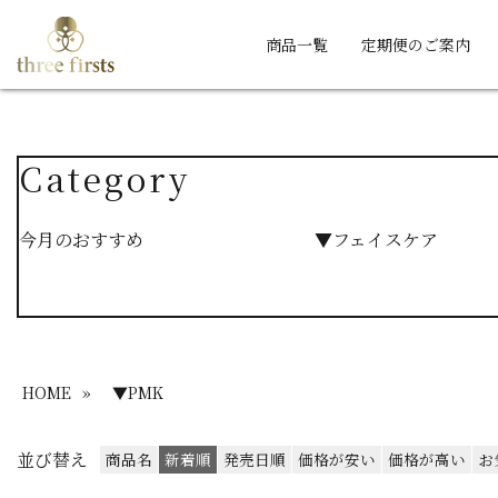
商品一覧
定期便のご案内
Category
今月のおすすめ
▼フェイスケア
HOME
»
▼PMK
並び替え
商品名
新着順
発売日順
価格が安い
価格が高い
お