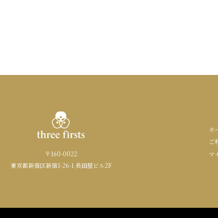
ホ
ご
〒160-0022
マ
東京都新宿区新宿1-26-1 長田屋ビル2F