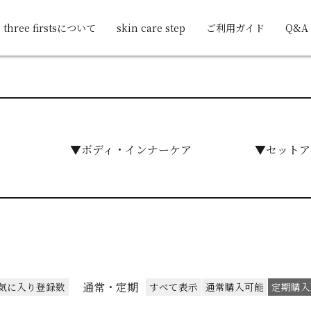
three firstsについて
skin care step
ご利用ガイド
Q&A
▼ボディ・インナーケア
▼セットア
通常・定期
気に入り登録数
すべて表示
通常購入可能
定期購入