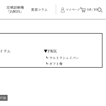
3D肌診断機
美容コラム
マイページ
0点 / ¥0
「JANUS」
イテム
▼PMK
┗ ウルトラシェイパー
┗ ギフト券
可能