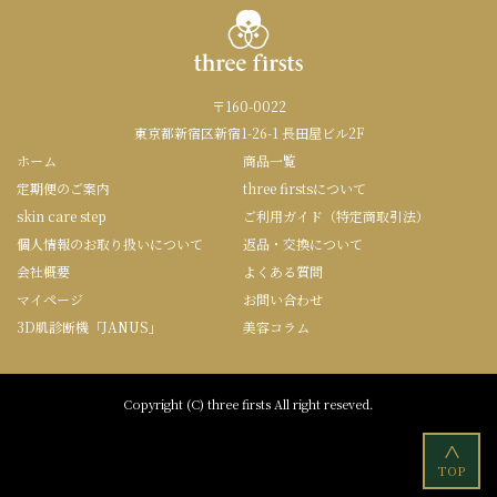
〒160-0022
東京都新宿区新宿1-26-1 長田屋ビル2F
ホーム
商品一覧
定期便のご案内
three firstsについて
skin care step
ご利用ガイド（特定商取引法）
個人情報のお取り扱いについて
返品・交換について
会社概要
よくある質問
マイページ
お問い合わせ
3D肌診断機「JANUS」
美容コラム
Copyright (C) three firsts All right reseved.
<
TOP