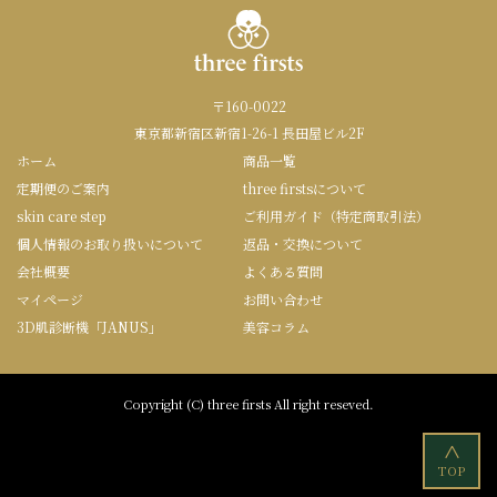
〒160-0022
東京都新宿区新宿1-26-1 長田屋ビル2F
ホーム
商品一覧
定期便のご案内
three firstsについて
skin care step
ご利用ガイド（特定商取引法）
個人情報のお取り扱いについて
返品・交換について
会社概要
よくある質問
マイページ
お問い合わせ
3D肌診断機「JANUS」
美容コラム
Copyright (C) three firsts All right reseved.
<
TOP