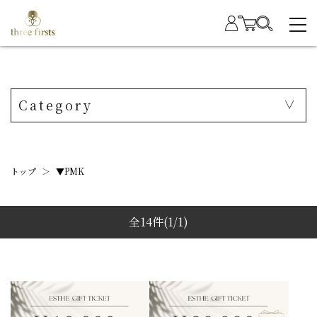
Category
トップ
＞
▼PMK
全14件
(1/1)