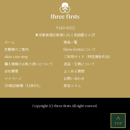
〒160-0022
東京都新宿区新宿1-26-1 長田屋ビル2F
ホーム
商品一覧
定期便のご案内
three firstsについて
skin care step
ご利用ガイド（特定商取引法）
個人情報のお取り扱いについて
返品・交換について
会社概要
よくある質問
マイページ
お問い合わせ
3D肌診断機「JANUS」
美容コラム
Copyright (C) three firsts All right reseved.
<
TOP