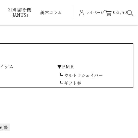
3D肌診断機
美容コラム
マイページ
0点 / ¥0
「JANUS」
イテム
▼PMK
┗ ウルトラシェイパー
┗ ギフト券
可能