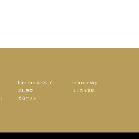
three firstsについて
skin care step
会社概要
よくある質問
S」
美容コラム