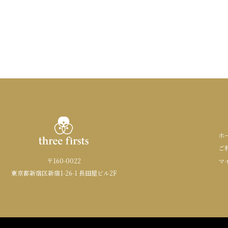
ホ
ご
〒160-0022
マ
東京都新宿区新宿1-26-1 長田屋ビル2F