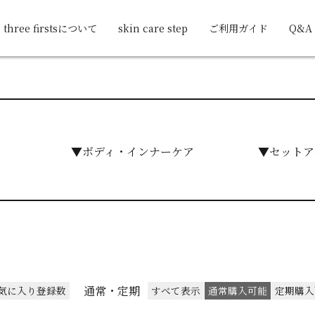
three firstsについて
skin care step
ご利用ガイド
Q&A
▼ボディ・インナーケア
▼セットア
通常・定期
気に入り登録数
すべて表示
通常購入可能
定期購入