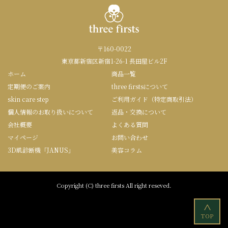
〒160-0022
東京都新宿区新宿1-26-1 長田屋ビル2F
ホーム
商品一覧
定期便のご案内
three firstsについて
skin care step
ご利用ガイド（特定商取引法）
個人情報のお取り扱いについて
返品・交換について
会社概要
よくある質問
マイページ
お問い合わせ
3D肌診断機「JANUS」
美容コラム
Copyright (C) three firsts All right reseved.
<
TOP