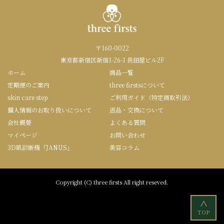
〒160-0022
東京都新宿区新宿1-26-1 長田屋ビル2F
ホーム
商品一覧
定期便のご案内
three firstsについて
skin care step
ご利用ガイド（特定商取引法）
個人情報のお取り扱いについて
返品・交換について
会社概要
よくある質問
マイページ
お問い合わせ
3D肌診断機「JANUS」
美容コラム
Copyright (C) three firsts All right reseved.
<
TOP