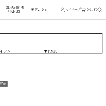
3D肌診断機
美容コラム
マイページ
0点 / ¥0
「JANUS」
イテム
▼PMK
可能