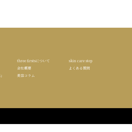
three firstsについて
skin care step
会社概要
よくある質問
S」
美容コラム