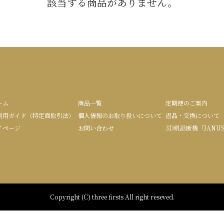
該当する商品がありません。
ーム
商品一覧
定期便のご案内
利用ガイド（特定商取引法）
個人情報のお取り扱いについて
返品・交換について
イページ
お問い合わせ
3D肌診断機「JANU
Copyright (C) three firsts All right reseved.