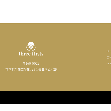
ホ
ご
〒160-0022
マ
東京都新宿区新宿1-26-1 長田屋ビル2F