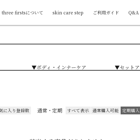
three firstsについて
skin care step
ご利用ガイド
Q&A
▼ボディ・インナーケア
▼セットア
通常・定期
気に入り登録数
すべて表示
通常購入可能
定期購入