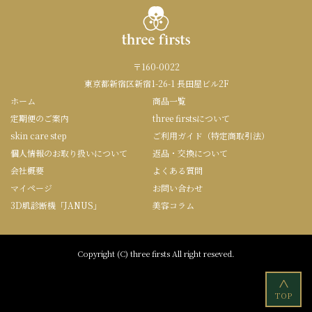
〒160-0022
東京都新宿区新宿1-26-1 長田屋ビル2F
ホーム
商品一覧
定期便のご案内
three firstsについて
skin care step
ご利用ガイド（特定商取引法）
個人情報のお取り扱いについて
返品・交換について
会社概要
よくある質問
マイページ
お問い合わせ
3D肌診断機「JANUS」
美容コラム
Copyright (C) three firsts All right reseved.
<
TOP