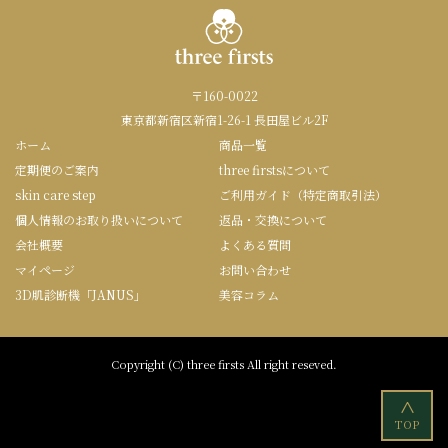
〒160-0022
東京都新宿区新宿1-26-1 長田屋ビル2F
ホーム
商品一覧
定期便のご案内
three firstsについて
skin care step
ご利用ガイド（特定商取引法）
個人情報のお取り扱いについて
返品・交換について
会社概要
よくある質問
マイページ
お問い合わせ
3D肌診断機「JANUS」
美容コラム
Copyright (C) three firsts All right reseved.
<
TOP