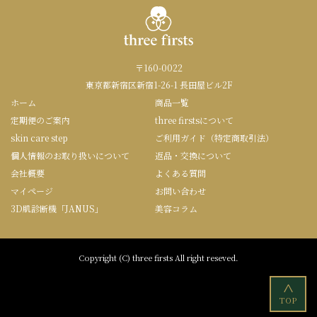
〒160-0022
東京都新宿区新宿1-26-1 長田屋ビル2F
ホーム
商品一覧
定期便のご案内
three firstsについて
skin care step
ご利用ガイド（特定商取引法）
個人情報のお取り扱いについて
返品・交換について
会社概要
よくある質問
マイページ
お問い合わせ
3D肌診断機「JANUS」
美容コラム
Copyright (C) three firsts All right reseved.
<
TOP