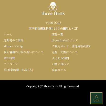
〒160-0022
東京都新宿区新宿1-26-1 長田屋ビル2F
ホーム
商品一覧
定期便のご案内
three firstsについて
skin care step
ご利用ガイド（特定商取引法）
個人情報のお取り扱いについて
返品・交換について
会社概要
よくある質問
マイページ
お問い合わせ
3D肌診断機「JANUS」
美容コラム
Copyright (C) three firsts All right reseved.
<
TOP