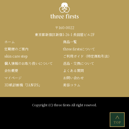
〒160-0022
東京都新宿区新宿1-26-1 長田屋ビル2F
ホーム
商品一覧
定期便のご案内
three firstsについて
skin care step
ご利用ガイド（特定商取引法）
個人情報のお取り扱いについて
返品・交換について
会社概要
よくある質問
マイページ
お問い合わせ
3D肌診断機「JANUS」
美容コラム
Copyright (C) three firsts All right reseved.
<
TOP