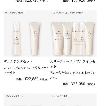
¥23,720
¥36,920
価格：
（税込）
価格：
（税込）
デコルテケアセット
スリーファーストフルラインセ
ット
ふっくらデコルテへ、上品なツヤと
ハリ感を。
肌の土台を整え、わたし本来の美し
さへ。
¥22,880
価格：
（税込）
¥36,080
価格：
（税込）